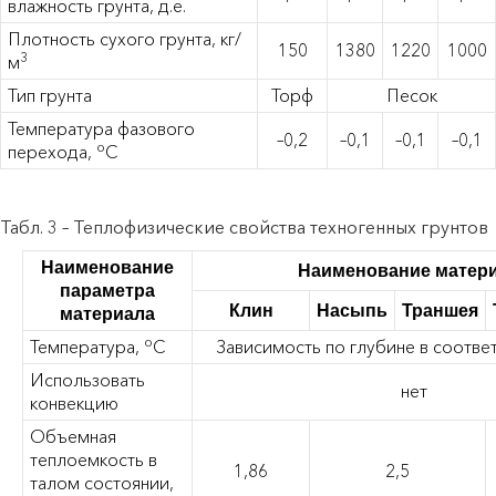
влажность грунта, д.е.
Плотность сухого грунта, кг/
150
1380
1220
1000
3
м
Тип грунта
Торф
Песок
Температура фазового
–0,2
–0,1
–0,1
–0,1
о
перехода,
С
Табл. 3 – Теплофизические свойства техногенных грунтов
Наименование
Наименование матер
параметра
Клин
Насыпь
Траншея
материала
о
Температура,
С
Зависимость по глубине в соответ
Использовать
нет
конвекцию
Объемная
теплоемкость в
1,86
2,5
талом состоянии,