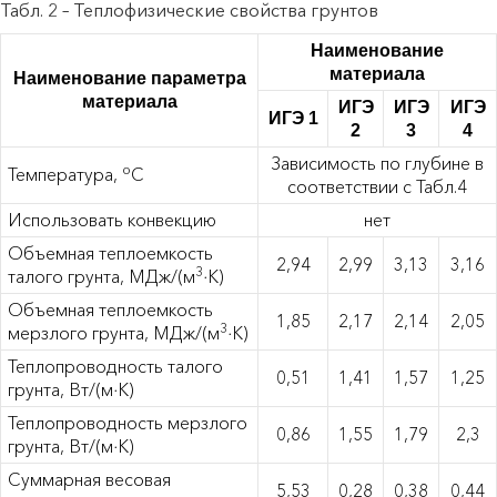
Табл. 2 – Теплофизические свойства грунтов
Наименование
материала
Наименование параметра
материала
ИГЭ
ИГЭ
ИГЭ
ИГЭ 1
2
3
4
Зависимость по глубине в
о
Температура,
С
соответствии с Табл.4
Использовать конвекцию
нет
Объемная теплоемкость
2,94
2,99
3,13
3,16
3
талого грунта, МДж/(м
∙К)
Объемная теплоемкость
1,85
2,17
2,14
2,05
3
мерзлого грунта, МДж/(м
∙К)
Теплопроводность талого
0,51
1,41
1,57
1,25
грунта, Вт/(м∙К)
Теплопроводность мерзлого
0,86
1,55
1,79
2,3
грунта, Вт/(м∙К)
Суммарная весовая
5,53
0,28
0,38
0,44