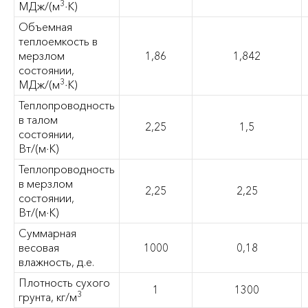
3
МДж/(м
∙К)
Объемная
теплоемкость в
мерзлом
1,86
1,842
состоянии,
3
МДж/(м
∙К)
Теплопроводность
в талом
2,25
1,5
состоянии,
Вт/(м∙К)
Теплопроводность
в мерзлом
2,25
2,25
состоянии,
Вт/(м∙К)
Суммарная
весовая
1000
0,18
влажность, д.е.
Плотность сухого
1
1300
3
грунта, кг/м