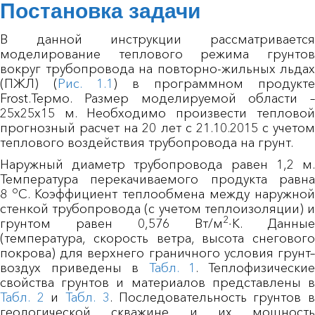
Постановка задачи
В данной инструкции рассматривается
моделирование теплового режима грунтов
вокруг трубопровода на повторно-жильных льдах
(ПЖЛ) (
Рис. 1.1
) в программном продукте
Frost.Термо. Размер моделируемой области –
25х25х15 м. Необходимо произвести тепловой
прогнозный расчет на 20 лет с 21.10.2015 с учетом
теплового воздействия трубопровода на грунт.
Наружный диаметр трубопровода равен 1,2 м.
Температура перекачиваемого продукта равна
о
8
С. Коэффициент теплообмена между наружной
стенкой трубопровода (с учетом теплоизоляции) и
2
грунтом равен 0,576 Вт/м
∙K. Данные
(температура, скорость ветра, высота снегового
покрова) для верхнего граничного условия грунт–
воздух приведены в
Табл. 1
. Теплофизически
свойства грунтов и материалов представлены в
Табл. 2
и
Табл. 3
. Последовательность грунтов 
геологической скважине и их мощность