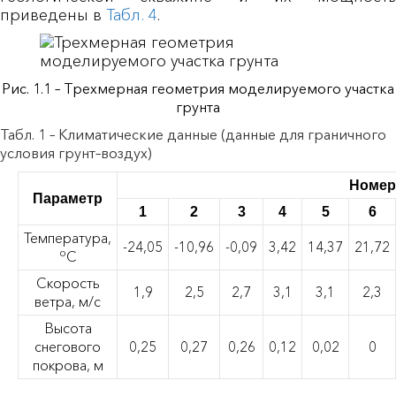
приведены в
Табл. 4
.
Рис. 1.1 – Трехмерная геометрия моделируемого участка
грунта
Табл. 1 – Климатические данные (данные для граничного
условия грунт–воздух)
Номер
Параметр
1
2
3
4
5
6
Температура,
-24,05
-10,96
-0,09
3,42
14,37
21,72
о
С
Скорость
1,9
2,5
2,7
3,1
3,1
2,3
ветра, м/с
Высота
снегового
0,25
0,27
0,26
0,12
0,02
0
покрова, м