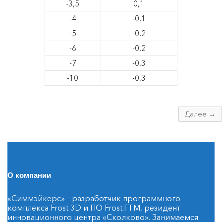
-3,5
0,1
-4
-0,1
-5
-0,2
-6
-0,2
-7
-0,3
-10
-0,3
Далее →
О компании
«Симмэйкерс» – разработчик программного
комплекса Frost 3D и ПО Frost.ГТМ, резидент
инновационного центра «Сколково». Занимаемся