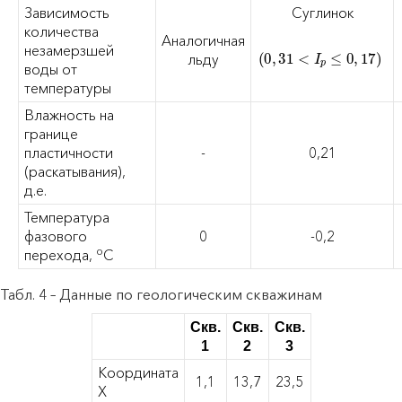
Зависимость
Суглинок
количества
Аналогичная
незамерзшей
(
0
,
31
<
I
p
≤
0
,
17
)
льду
воды от
температуры
Влажность на
границе
пластичности
-
0,21
(раскатывания),
д.е.
Температура
фазового
0
-0,2
о
перехода,
С
Табл. 4 – Данные по геологическим скважинам
Скв.
Скв.
Скв.
1
2
3
Координата
1,1
13,7
23,5
X