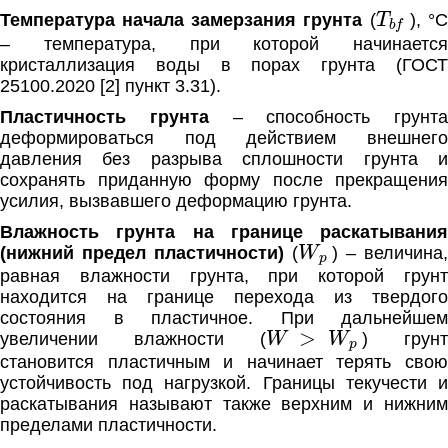
T
b
f
Температура начала замерзания грунта
(
), °
– температура, при которой начинается
кристаллизация воды в порах грунта (ГОСТ
25100.2020 [2] пункт 3.31).
Пластичность грунта
– способность грунта
деформироваться под действием внешнего
давления без разрыва сплошности грунта и
сохранять приданную форму после прекращения
усилия, вызвавшего деформацию грунта.
Влажность грунта на границе раскатывания
W
p
(нижний предел пластичности)
(
) – величина
равная влажности грунта, при которой грунт
находится на границе перехода из твердого
состояния в пластичное. При дальнейшем
W
>
W
p
увеличении влажности (
) грун
становится пластичным и начинает терять свою
устойчивость под нагрузкой. Границы текучести и
раскатывания называют также верхним и нижним
пределами пластичности.