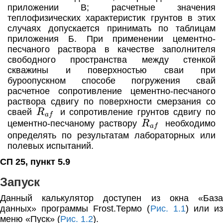
приложении В; расчетные значения
теплофизических характеристик грунтов в этих
случаях допускается принимать по таблицам
приложения Б. При применении цементно-
песчаного раствора в качестве заполнителя
свободного пространства между стенкой
скважины и поверхностью сваи при
буроопускном способе погружения свай
расчетное сопротивление цементно-песчаного
раствора сдвигу по поверхности смерзания со
R
a
f
сваей
и сопротивление грунтов сдвигу по
R
a
f
цементно-песчаному раствору
необходимо
определять по результатам лабораторных или
полевых испытаний.
СП 25, пункт 5.9
Запуск
Данный калькулятор доступен из окна «База
данных» программы Frost.Термо (
Рис. 1.1
) или и
меню «Пуск» (
Рис. 1.2
).