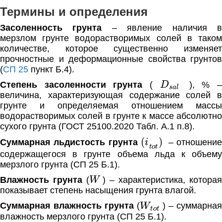
Термины и определения
Засоленность грунта
– явление наличия 
мерзлом грунте водорастворимых солей в таком
количестве, которое существенно изменяет
прочностные и деформационные свойства грунтов
(
СП 25
пункт Б.4).
D
s
a
l
Степень засоленности грунта
(
), % 
величина, характеризующая содержание солей в
грунте и определяемая отношением массы
водорастворимых солей в грунте к массе абсолютно
сухого грунта (ГОСТ 25100.2020 Табл. А.1 п.8).
(
i
t
o
t
)
Суммарная льдистость грунта
– отношени
содержащегося в грунте объема льда к объему
мерзлого грунта (СП 25 Б.1).
W
Влажность грунта
(
) – характеристика, которая
показывает степень насыщения грунта влагой.
W
t
o
t
Суммарная влажность грунта
(
) – суммарна
влажность мерзлого грунта (СП 25 Б.1).