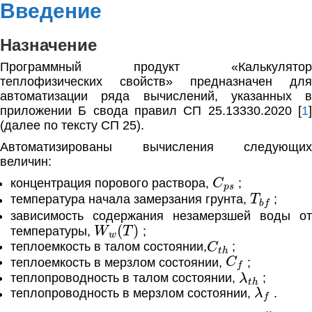
Введение
Назначение
Программный продукт «Калькулятор
теплофизических свойств» предназначен для
автоматизации ряда вычислений, указанных в
приложении Б свода правил СП 25.13330.2020 [
1
]
(далее по тексту СП 25).
Автоматизированы вычисления следующих
величин:
C
p
s
концентрация порового раствора,
;
T
b
f
температура начала замерзания грунта,
;
зависимость содержания незамерзшей воды от
W
w
(
T
)
температуры,
;
C
t
h
теплоемкость в талом состоянии,
;
C
f
теплоемкость в мерзлом состоянии,
;
λ
t
h
теплопроводность в талом состоянии,
;
λ
f
теплопроводность в мерзлом состоянии,
.