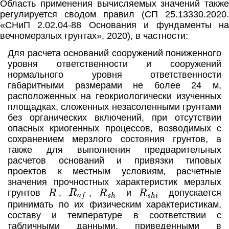
Область применения вычисляемых значений также
регулируется сводом правил (СП 25.13330.2020.
«СНиП 2.02.04-88 Основания и фундаменты на
вечномерзлых грунтах», 2020), в частности:
Для расчета оснований сооружений пониженного
уровня ответственности и сооружений
нормального уровня ответственности
габаритными размерами не более 24 м,
расположенных на геокриологически изученных
площадках, сложенных незасоленными грунтами
без органических включений, при отсутствии
опасных криогенных процессов, возводимых с
сохранением мерзлого состояния грунтов, а
также для выполнения предварительных
расчетов оснований и привязки типовых
проектов к местным условиям, расчетные
значения прочностных характеристик мерзлых
R
a
f
R
R
s
h
R
s
h
i
грунтов
,
,
и
допускается
принимать по их физическим характеристикам,
составу и температуре в соответствии с
табличными данными, приведенными в