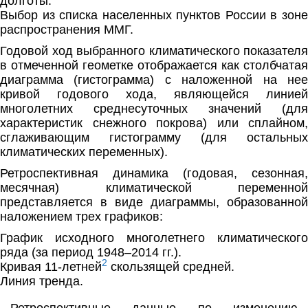
долготы.
Выбор из списка населенных пунктов России в зоне
распространения ММГ.
Годовой ход выбранного климатического показателя
в отмеченной геометке отображается как столбчатая
диаграмма (гистограмма) с наложенной на нее
кривой годового хода, являющейся линией
многолетних среднесуточных значений (для
характеристик снежного покрова) или сплайном,
сглаживающим гистограмму (для остальных
климатических переменных).
Ретроспективная динамика (годовая, сезонная,
месячная) климатической переменной
представляется в виде диаграммы, образованной
наложением трех графиков:
График исходного многолетнего климатического
ряда (за период 1948–2014 гг.).
2
Кривая 11-летней
скользящей средней.
Линия тренда.
Ретроспективные данные по изменению