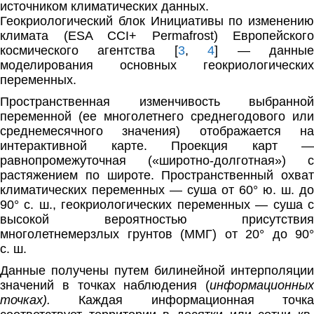
источником климатических дан­ных.
Геокриологический блок Инициативы по изменению
климата (ESA CCI+ Permafrost) Европейского
космического агентства [
3
,
4
] — данны
моделирования основных геокриологических
переменных.
Пространственная изменчивость выбранной
переменной (ее многолетнего среднегодового или
среднемесячного значения) отображается на
интерактивной карте. Проекция карт —
равнопромежуточная («широтно-долготная») с
растяжением по широте. Пространственный охват
климатических переменных — суша от 60° ю. ш. до
90° с. ш., геокриологических переменных — суша с
высокой вероятностью присутствия
многолетнемерзлых грунтов (ММГ) от 20° до 90°
с. ш.
Данные получены путем билинейной интерполяции
значений в точках наблюдения (
информационных
точках).
Каждая информационная точка