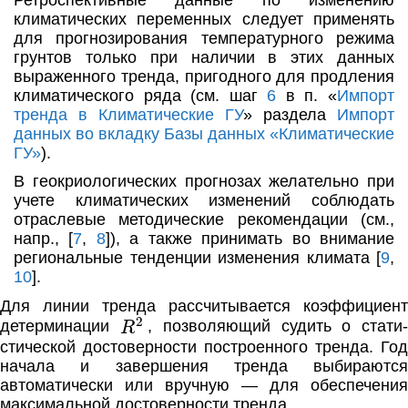
климатических переменных следует применять
для прогнозирования температурного режима
грунтов только при наличии в этих данных
выраженного тренда, пригодного для продления
климатического ряда (см. шаг
6
в п. «
Импорт
тренда в Климатические ГУ
» раздела
Импорт
данных во вкладку Базы данных «Климатические
ГУ»
).
В геокриологических прогнозах желательно при
учете климатических изменений соблюдать
отраслевые методические рекомендации (см.,
напр., [
7
,
8
]), а также принимать во внимание
региональные тенденции изменения климата [
9
,
10
].
Для линии тренда рассчитывается коэффициент
R
2
детерминации
, позволяющий судить о стати
стической достоверности построенного тренда. Год
начала и завершения тренда выбираются
автоматически или вручную — для обеспечения
максимальной достоверности тренда.