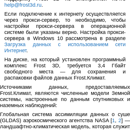
help@frost3d.ru
.
Если подключение к интернету осуществляется
через прокси-сервер, то необходимо, чтобы
настройки прокси-сер­вера в операционной
системе были указаны верно. Настройка прокси-
сервера в Windows 10 рассмотрена в разделе
Загрузка данных с использованием сети
Интернет
.
На диске, на который установлен про­граммный
комплекс
Frost 3D
, требуется 3,4 Гбайт
свободного места — для сохранения и
распаковки файлов данных Frost.Климат.
Источниками данных, предоставляемых
Frost.Климат, являются численные модели Земной
системы, настроен­ные по данным спутниковых и
наземных наблюдений:
Глобальная система ассимиляции данных о суше
(GLDAS) аэрокосмического агентства NASA [
1
,
2
] 
ландшафтно-климатическая модель, которая служит