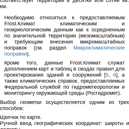
соответствует территории в десятки или сотни кв.
км.
Необходимо относиться к предоставляемым
Frost.Климат климатическим и
геокриологическим данным как к осредненным
по значительной территории (мезомасштабным)
и требующим внесения микромасштабных
поправок (см. раздел
Микроклиматические
поправки
).
Кроме того, данные Frost.Климат служат
дополнением карт и таблиц в сводах правил для
проектирования зданий и сооружений [
5
,
6
], а
также климатических справок, предоставляемых
Федеральной службой по гидрометеорологии и
мониторингу окружающей среды (Росгидромет).
Выбор геометки осуществляется одним из трех
способов:
Щелчок по карте.
Ручной ввод географических координат: широты и