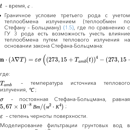
t
с
– время,
.
с
Граничное условие третьего рода с учетом
теплообмена излучением (теплообмен по
Стефану – Больцману)
(1.5)
, где по сравнению 
ГУ 3 рода есть возможность учесть влияние
теплообмена путем теплового излучения на
основании закона Стефана-Больцмана:
n
⋅
(
λ
∇
T
)
=
ε
σ
(
(
273
,
15
+
T
a
m
b
(
t
)
)
4
−
(
273
,
15
+
T
)
4
)
где:
T
a
m
b
– температура источника теплового
℃
излучения,
;
℃
σ
– постоянная Стефана-Больцмана, равная
5
,
67
×
10
−
8
В
т
/
(
м
2
⋅
К
4
)
;
В
т
м
К
ε
– степень черноты поверхности.
Моделирование фильтрации грунтовых вод в