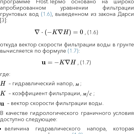
программе Frost.Термо основано на широко
апробированном уравнении фильтрации
грунтовых вод
(1.6)
, выведенном из закона Дарси
[3]:
∇
⋅
(
−
K
∇
H
)
=
0
,
(1.6)
откуда вектор скорости фильтрации воды в грунте
вычисляется по формуле
(1.7)
:
u
=
−
K
∇
H
,
(1.7)
где:
H
м
– гидравлический напор,
;
м
м
/
с
K
– коэффициент фильтрации,
;
м
с
u
– вектор скорости фильтрации воды.
В качестве гидрологического граничного условия
доступно следующее:
величина гидравлического напора, которая