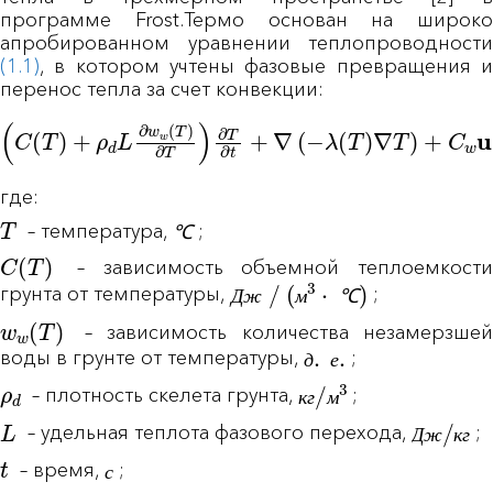
программе Frost.Термо основан на широко
апробированном уравнении теплопроводности
(1.1)
, в котором учтены фазовые превращения и
перенос тепла за счет конвекции:
(
C
(
T
)
+
ρ
d
L
∂
w
w
(
T
)
∂
T
)
∂
T
∂
t
+
∇
(
−
λ
(
T
)
∇
T
)
+
C
w
u
∇
где:
T
℃
– температура,
;
℃
C
(
T
)
– зависимость объемной теплоемкости
Д
ж
/
(
м
3
⋅
℃
)
грунта от температуры,
;
Д
ж
м
℃
w
w
(
T
)
– зависимость количества незамерзшей
д
.
е
.
воды в грунте от температуры,
;
д
е
ρ
d
к
г
/
м
3
– плотность скелета грунта,
;
к
г
м
Д
ж
/
к
г
L
– удельная теплота фазового перехода,
;
Д
ж
к
г
t
с
– время,
;
с
λ
(
T
)