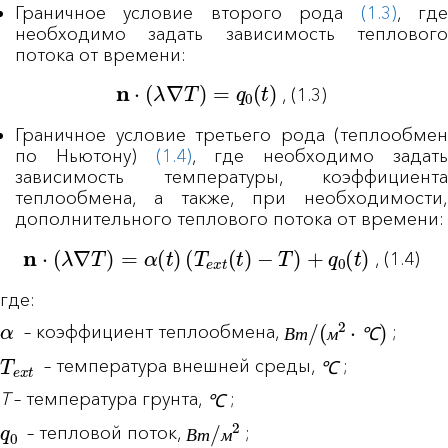
Граничное условие второго рода
(1.3)
, гд
необходимо задать зависимость теплового
потока от времени:
n
⋅
(
λ
∇
T
)
=
q
0
(
t
)
, (1.3)
Граничное условие третьего рода (теплообмен
по Ньютону)
(1.4)
, где необходимо задат
зависимость температуры, коэффициента
теплообмена, а также, при необходимости,
дополнительного теплового потока от времени:
n
⋅
(
λ
∇
T
)
=
α
(
t
)
(
T
e
x
t
(
t
)
−
T
)
+
q
0
(
t
)
, (1.4)
где:
α
В
т
/
(
м
2
⋅
℃
)
– коэффициент теплообмена,
;
В
т
м
℃
T
e
x
t
℃
– температура внешней среды,
;
℃
℃
T
– температура грунта,
;
℃
q
0
В
т
/
м
2
– тепловой поток,
;
В
т
м