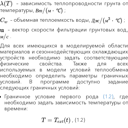
– зависимость теплопроводности грунта от
В
т
/
(
м
⋅
℃
)
температуры,
;
В
т
м
℃
C
w
Д
ж
/
(
м
3
⋅
℃
)
– объемная теплоемкость воды,
;
Д
ж
м
℃
u
– вектор скорости фильтрации грунтовых вод,
м
/
с
.
м
с
Для всех имеющихся в моделируемой области
материалов и сезоннодействующих охлаждающих
устройств необходимо задать соответствующие
физические свойства. Также для всех
используемых в модели условий теплообмена
необходимо определить параметры граничных
условий. В программе доступно задание
следующих граничных условий:
Граничное условие первого рода
(1.2)
, где
необходимо задать зависимость температуры от
времени:
T
=
T
e
x
t
(
t
)
,
(1.2)