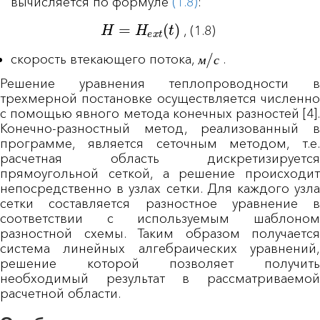
вычисляется по формуле
(1.8)
:
H
=
H
e
x
t
(
t
)
,
(1.8)
м
/
с
скорость втекающего потока,
.
м
с
Решение уравнения теплопроводности в
трехмерной постановке осуществляется численно
с помощью явного метода конечных разностей [4].
Конечно-разностный метод, реализованный в
программе, является сеточным методом, т.е.
расчетная область дискретизируется
прямоугольной сеткой, а решение происходит
непосредственно в узлах сетки. Для каждого узла
сетки составляется разностное уравнение в
соответствии с используемым шаблоном
разностной схемы. Таким образом получается
система линейных алгебраических уравнений,
решение которой позволяет получить
необходимый результат в рассматриваемой
расчетной области.