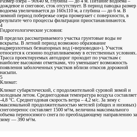
Размер озера – 90х40 м, глубина — до 4 м. Питание водоема –
дождевое и снеговое, сток отсутствует. В период паводка размер
водоема увеличивается до 160х110 м, а глубина — до 6 м. В
зимний период побережье озера промерзает с поверхности, в
результате чего процессы фильтрации приостанавливаются.
4
Гидрогеологические условия:
В пределах рассматриваемого участка грунтовые воды не
вскрыты. В летний период возможно образование
надмерзлотных безнапорных вод («верховодки»). Участок
относится к сезонно подтапливаемому в естественных условиях.
Трасса проектируемых автодорог проходит по участкам с
наиболее высокими отметками, что уменьшает возможность
появления заболоченных участков вблизи откосов дорожной
насыпи.
5
Климат:
Климат субарктический, с продолжительной суровой зимой и
холодным летом. Среднегодовая температура воздуха составляет
-4,8 °С. Среднегодовая скорость ветра – 4,2 м/с. За зиму с
максимальной продолжительностью метелей (общих и низовых)
снегоперенос составляет 1500 м³/м, величина максимального
объема переносимого снега по преобладающему направлению за
зиму — 390 м³/м.