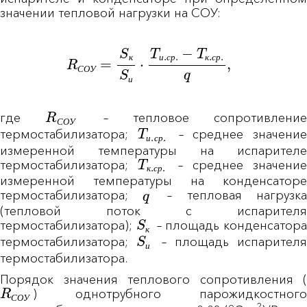
значении тепловой нагрузки на СОУ:
R
С
О
У
=
S
к
S
и
⋅
T
и
.
с
р
.
−
T
к
.
с
р
.
q
,
к
и
с
р
к
с
р
С
О
У
и
R
С
О
У
где
– тепловое сопротивлени
T
и
.
с
р
.
С
О
У
термостабилизатора;
– среднее значение
и
с
р
измеренной температуры на испарителе
T
к
.
с
р
.
термостабилизатора;
– среднее значение
к
с
р
измеренной температуры на конденсаторе
q
термостабилизатора;
– тепловая нагрузк
(тепловой поток с испарителя
S
к
термостабилизатора);
– площадь конденсатора
S
и
к
термостабилизатора;
– площадь испарителя
и
термостабилизатора.
Порядок значения теплового сопротивления (
R
С
О
У
) однотрубного парожидкостного
С
О
У
o
2