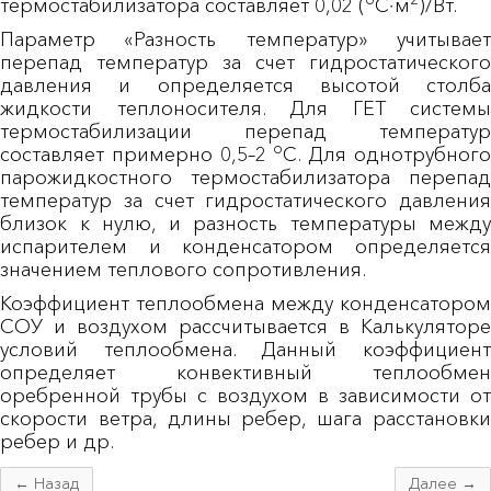
термостабилизатора составляет 0,02 (
C∙м
)/Вт.
Параметр «Разность температур» учитывает
перепад температур за счет гидростатического
давления и определяется высотой столба
жидкости теплоносителя. Для ГЕТ системы
термостабилизации перепад температур
o
составляет примерно 0,5–2
C. Для однотрубног
парожидкостного термостабилизатора перепад
температур за счет гидростатического давления
близок к нулю, и разность температуры между
испарителем и конденсатором определяется
значением теплового сопротивления.
Коэффициент теплообмена между конденсатором
СОУ и воздухом рассчитывается в Калькуляторе
условий теплообмена. Данный коэффициент
определяет конвективный теплообмен
оребренной трубы с воздухом в зависимости от
скорости ветра, длины ребер, шага расстановки
ребер и др.
← Назад
Далее →