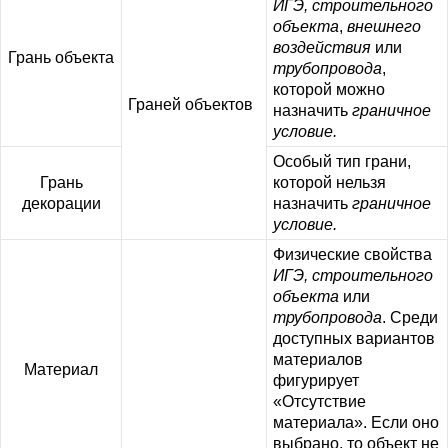
ИГЭ, строительного
объекта
,
внешнего
воздействия
или
Грань объекта
трубопровода
,
которой можно
Граней объектов
назначить
граничное
условие.
Особый тип грани,
Грань
которой нельзя
декорации
назначить
граничное
условие.
Физические свойства
ИГЭ, строительного
объекта
или
трубопровода
. Среди
доступных вариантов
материалов
Материал
фигурирует
«Отсутствие
материала». Если оно
выбрано, то объект не