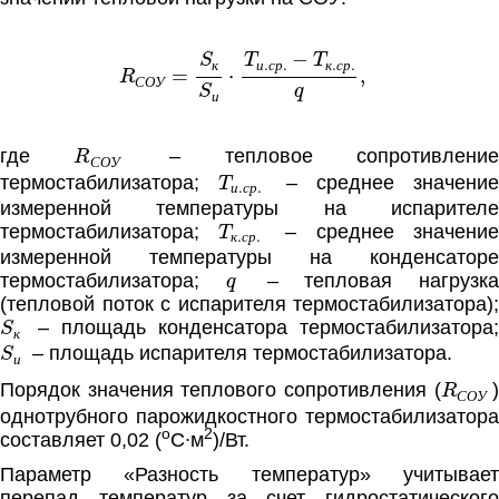
R
С
О
У
=
S
к
S
и
⋅
T
и
.
с
р
.
−
T
к
.
с
р
.
q
,
к
и
с
р
к
с
р
С
О
У
и
R
С
О
У
где
– тепловое сопротивлени
T
и
.
с
р
.
С
О
У
термостабилизатора;
– среднее значени
и
с
р
измеренной температуры на испарителе
T
к
.
с
р
.
термостабилизатора;
– среднее значени
к
с
р
измеренной температуры на конденсаторе
q
термостабилизатора;
– тепловая нагрузка
(тепловой поток с испарителя термостабилизатора);
S
к
– площадь конденсатора термостабилизатора;
S
и
к
– площадь испарителя термостабилизатора.
и
R
С
О
Порядок значения теплового сопротивления (
)
С
О
У
однотрубного парожидкостного термостабилизатора
o
2
составляет 0,02 (
C∙м
)/Вт.
Параметр «Разность температур» учитывает
перепад температур за счет гидростатического